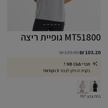
MT51800 גופיית ריצה
Price reduced from
to
₪ 129.00
₪ 103.20
חברי NB Club ?
בקניה זו ניתן לצבור
5 נקודות!
selected
בחרו צבע YST