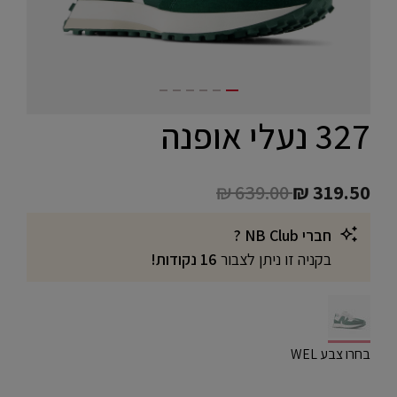
327 נעלי אופנה
Price reduced from
to
₪ 639.00
₪ 319.50
חברי NB Club ?
בקניה זו ניתן לצבור
16 נקודות!
selected
בחרו צבע WEL